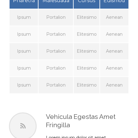
Pharetra
Malesuada
Cursus
Euismod
Ipsum
Portalion
Elitesimo
Aenean
Ipsum
Portalion
Elitesimo
Aenean
Ipsum
Portalion
Elitesimo
Aenean
Ipsum
Portalion
Elitesimo
Aenean
Ipsum
Portalion
Elitesimo
Aenean
Vehicula Egestas Amet
Fringilla
Lorem ipsum dolor sit amet,