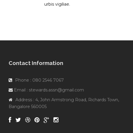
urbis vigiliae.
Contact Information
Phone : 080 2546 7067
Email : stewards.assn@gmail.com
Address : 4, John Armstrong Road, Richards Town,
Bangalore 560005