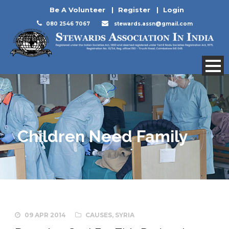
Be A Volunteer
|
Register
|
Login
080 2546 7067
stewards.assn@gmail.com
Children Need Family
09 APR 2014
CAUSES
,
SYRIA